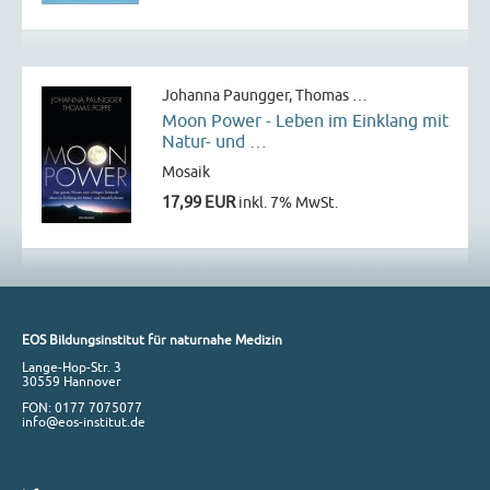
Johanna Paungger,‎ Thomas …
Moon Power - Leben im Einklang mit
Natur- und …
Mosaik
17,99 EUR
inkl. 7% MwSt.
EOS Bildungsinstitut für naturnahe Medizin
Lange-Hop-Str. 3
30559 Hannover
FON: 0177 7075077
info@eos-institut.de