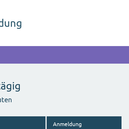
ldung
tägig
uten
Anmeldung