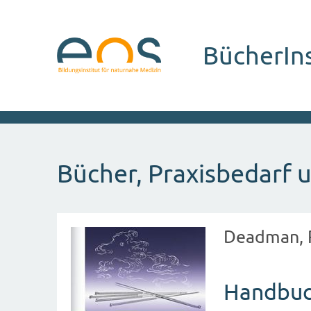
BücherIn
Bücher, Praxisbedarf u
Deadman, Pe
Handbuc