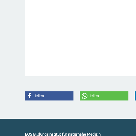
teilen
teilen
EOS Bildungsinstitut für naturnahe Medizin