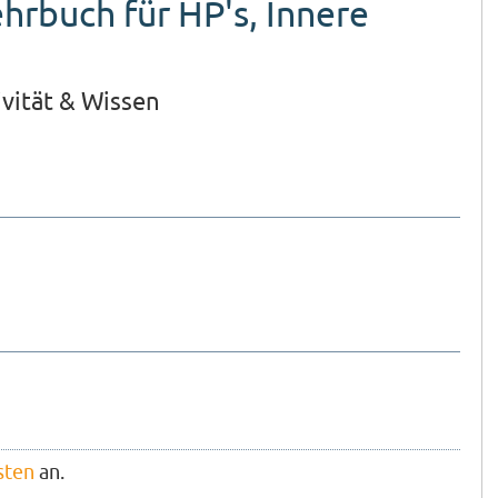
ehrbuch für HP's, Innere
ivität & Wissen
sten
an.